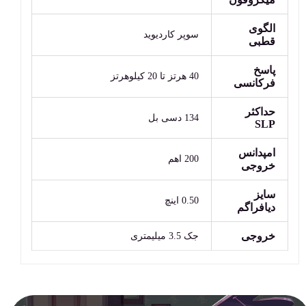
الگوی
سوپر کاردیوید
قطبی
پاسخ
40 هرتز تا 20 کیلوهرتز
فرکانسی
حداکثر
134 دسی بل
SLP
امپدانس
200 اهم
خروجی
سایز
0.50 اینچ
دیافراگم
خروجی
جک 3.5 میلیمتری