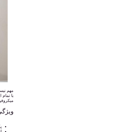
میکروفن 
ویژگی
پ
اتصال USB و تب