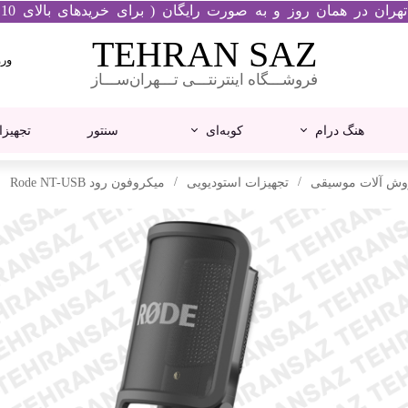
مان روز و به صورت رایگان ( برای خریدهای بالای 10 میلیون تومان ) انجام میشود
TEHRAN​​​​​​​ SAZ
ورو
فروشـــگاه اینترنتـــی تـــهران‌ســـاز
ح
ک
هنگ درام
کوبه‌ای
سنتور
تجهیزا
ت
و
س
کاخن
کارت صدا
پیانو دیجیتال
گیتار آکوستیک
درامز
میکروفون
گیتار الکتریک
تجهیزات استودیویی
میکروفون رود Rode NT-USB
یاماها
رود
خ
ح
کرگ
ام آدیو
ک
رولند
کاسیو
کاوایی