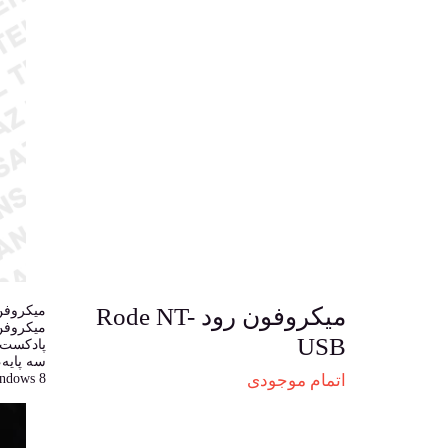
میکروفون رود Rode NT-
USB
پادکست س
اتمام موجودی
OS X ،Windows 8 و iOS سازگار است و هر آن چه ک