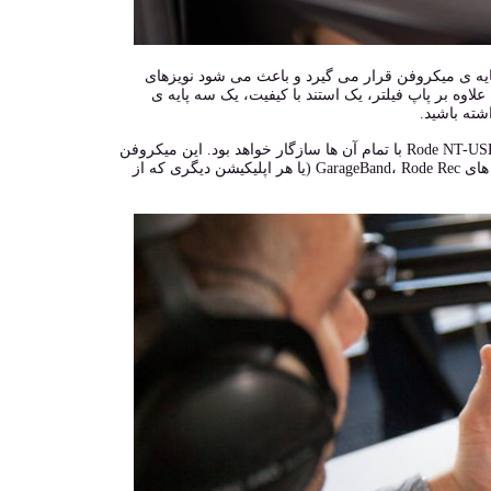
که به خوبی در پایه ی میکروفن قرار می گیرد و باعث می شود نویزهای
وه بر پاپ فیلتر، یک استند با کیفیت، یک سه پایه ی
شته باشید.
مهم نیست از چه سیستم عامل یا چه نرم افزاری استفاده می کنید، چرا که میکروفن Rode NT-USB با تمام آن ها سازگار خواهد بود. این میکروفن
با تمام اپلیکیشن های مطرح Mac و PC سازگار است و حتی روی آیپدهایی که اپلیکیشن های GarageBand، Rode Rec (یا هر اپلیکیشن دیگری که از