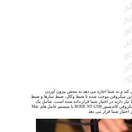
رای شما فراهم می کند و به شما اجازه می دهد به محض بیرون آوردن
و تبدیل آنالوگ به دیجیتال آن-بورد این میکروفن موجب شده تا ضبط وکال، ضبط سازها و ضبط
نیاز دارید در اختیار شما قرار داده شده است، شامل یک
سه پایه، استند میکروفن، پاپ فیلتر، کابل USB و یک عدد کیف برای حمل میکروفن. میکروفن کاندنسور RODE NT-USB با سیستم عامل های Mac