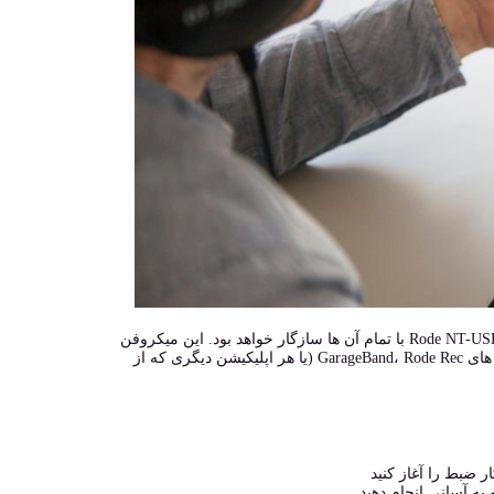
مهم نیست از چه سیستم عامل یا چه نرم افزاری استفاده می کنید، چرا که میکروفن Rode NT-USB با تمام آن ها سازگار خواهد بود. این میکروفن
با تمام اپلیکیشن های مطرح Mac و PC سازگار است و حتی روی آیپدهایی که اپلیکیشن های GarageBand، Rode Rec (یا هر اپلیکیشن دیگری که از
 ضبط را آغاز کنید