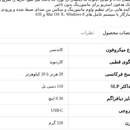
ک هدفون استریو برای مانیتورینگ بدون تاخیر
کمه هایی برای تنظیم ولوم مانیتورینگ و میکس بین صدای ضبط شده و ورودی
زگار با سیستم عامل های Mac OS X، Windows 8 و iOS
نظرات
صات محصول
ع میکروفون
کاندنسر
گوی قطبی
کاردیوید
سخ فرکانسی
20 هرتز تا 20 کیلوهرتز
کثر SLP
110 دسی بل
یز دیافراگم
0.50 اینچ
وجی
USB-C
ن
520 گرم