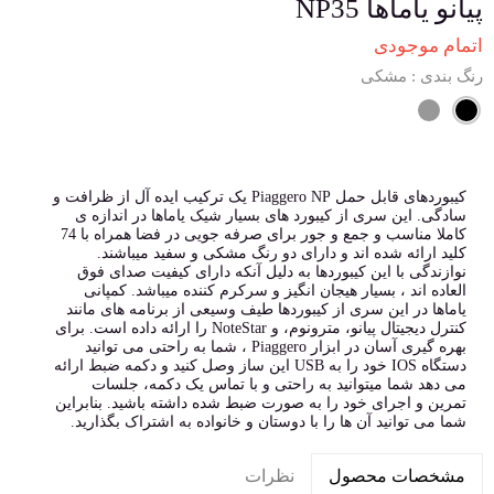
پیانو یاماها NP35
اتمام موجودی
رنگ بندی
: مشکی
کیبوردهای قابل حمل Piaggero NP یک ترکیب ایده آل از ظرافت و
سادگی. این سری از کیبورد های بسیار شیک یاماها در اندازه ی
کاملا مناسب و جمع و جور برای صرفه جویی در فضا همراه با 74
کلید ارائه شده اند و دارای دو رنگ مشکی و سفید میباشند.
نوازندگی با این کیبوردها به دلیل آنکه دارای کیفیت صدای فوق
العاده اند ، بسیار هیجان انگیز و سرکرم کننده میباشد. کمپانی
یاماها در این سری از کیبوردها طیف وسیعی از برنامه های مانند
کنترل دیجیتال پیانو، مترونوم، و NoteStar را ارائه داده است. برای
بهره گیری آسان در ابزار Piaggero ، شما به راحتی می توانید
دستگاه IOS خود را به USB این ساز وصل کنید و دکمه ضبط ارائه
می دهد شما میتوانید به راحتی و با تماس یک دکمه، جلسات
تمرین و اجرای خود را به صورت ضبط شده داشته باشید. بنابراین
شما می توانید آن ها را با دوستان و خانواده به اشتراک بگذارید.
نظرات
مشخصات محصول