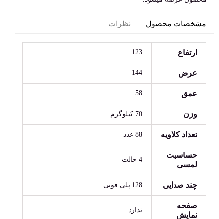
نظرات
مشخصات محصول
ارتفاع
123
عرض
144
عمق
58
وزن
70 کیلوگرم
تعداد کلاویه
88 عدد
حساسیت
4 حالت
لمسی
چند صدایی
128 پلی فونی
صفحه
ندارد
نمایش