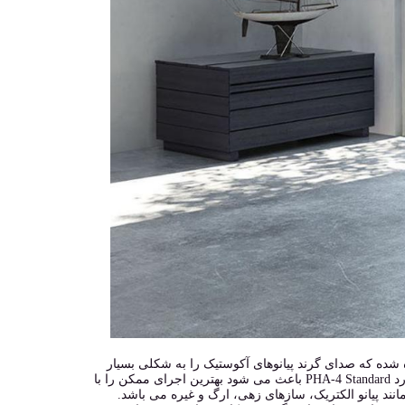
 موتور شبیه ساز پیانوی معروف رولند یعنی SuperNATURAL استفاده شده که صدای گرند پیانوهای آکوستیک را به شکلی بسیار
طبیعی به شما ارائه می دهد. قرار گرفتن این موتور صدا در کنار تاچ فوق العاده ی کیبورد PHA-4 Standard باعث می شود بهترین اجرای ممکن را با
 غیر پیانویی مانند پیانو الکتریک، سازهای زهی، ارگ و غیره می باشد.