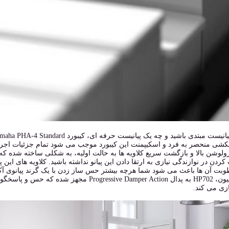
شی منحصر به فرد و اسکیپمنت این کیبورد موجب می شود تمام جزئیات اجرای ش
ولوشن بالا و بازگشت سریع کلاویه ها به حالت اولیه، به شکلی ساخته شده که 
ردن در نوازندگی نیازی به ارتقا دادن این پیانو نداشته باشید. کلاویه های ا
بت آن ها باعث می شود شما هرچه بیشتر حس ساز زدن با یک گرند پیانوی آکوس
اکسپرسیون، HP702 به پدال essive Damper Action
زی می کند.