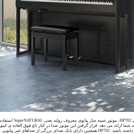
در پیانوی HP702،
این پیانو داشته باشید. HP702 همچنین دارای بانک صدای بزرگی از صداهای