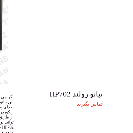
پیانو رولند HP702
تماس بگیرید
از طریق 
02
جلوه ی ف