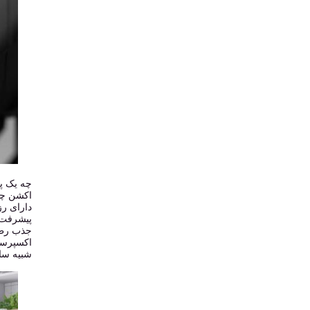
اکشن چک
دارای رز
پیشرفت ک
جذب رطو
شبیه سا