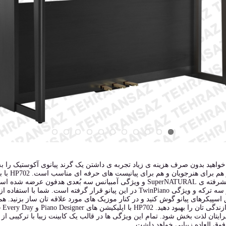
صدای پیشرفته ی SuperNATURAL و ویژگی آمبیانس سه بُعدی هدفو
ریکوردر سه ترکه و ویژگی TwinPiano در این پیانو قرار گرفته اس
اسپیکرهای پیانو گوش کنید و در کنار موزیک های مورد علاقه تان ساز بزنید. ه
HP7 برایتان لذت بخش شود. تمام این ویژگی ها در قالب یک کابینت زیبا با ترکیبی
وق العاده زیبایی خواهد داشت.