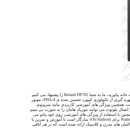
اگر می خواهید بدون صرف هزینه ی زیاد تجربه ی داشتن یک گرند پیانوی آکوستیک را به خانه بیاورید، ما به شما Roland HP702 را پیشنهاد می کنیم.
این پیانو هم برای هنرجویان و هم برای پیانیست های حرفه ای مناسب است. HP702 با بهره گیری از تکنولوژی کیبورد تحسین شده ی PHA-4، موتور
ن عرضه شده است. همچنین ویژگی های آموزشی کاربردی مانند مترونوم،
ت. شما با استفاده از اتصال بلوتوث می توانید موزیک هایتان را به صورت بی سیم
مچنین با استفاده از ویژگی های آموزشی روی خود پیانو می
توانید نوازندگی تان را بهبود دهید. HP702 با اپلیکیشن های Piano Designer و Piano Every Day برای iOS/Android سازگار است تا آموزش و تمرین با
 از المان های مدرن و کلاسیک ارائه شده است که در هر اتاقی