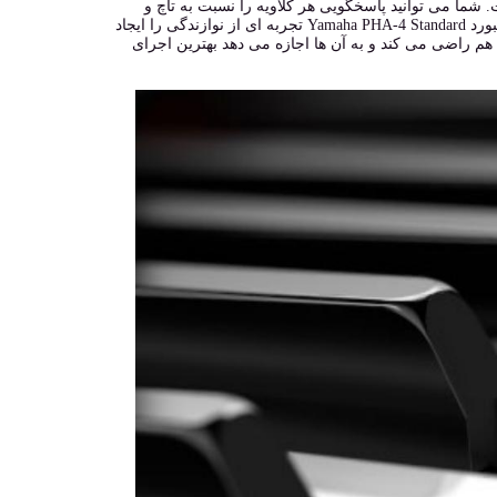
 کند، قابل تنظیم است. شما می توانید پاسخگویی هر کلاویه را نسبت به تاچ و
داینامیک های اجرایتان تنظیم کنید تا تُن و دقت هارمونیکی مد نظرتان را دریافت کنید. کیبورد Yamaha PHA-4 Standard تجربه ای از نوازندگی را ایجاد
 هم راضی می کند و به آن ها اجازه می دهد بهترین اجرای