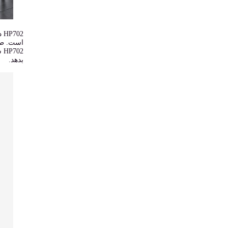
02
است. طرا
02
بدهد.