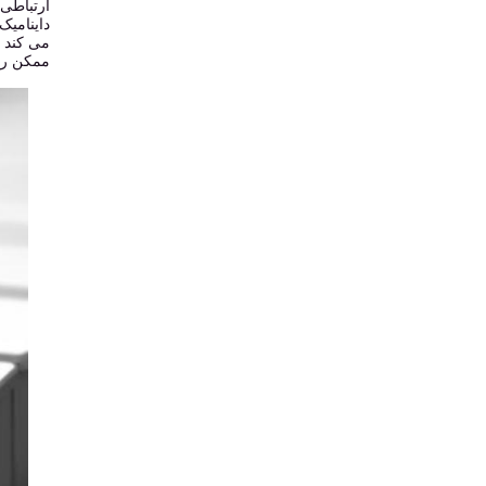
می کند ک
ممکن را 