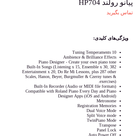
پیانو رولند HP704
تماس بگیرید
ویژگی‌های کلیدی:
10 Tuning Temperaments
Ambience & Brilliance Effects
Piano Designer - Create your own piano tone
382 Built-In Songs (Listening x 15, Ensemble x 30,
Entertainment x 20, Do Re Mi Lessons, plus 287 other
Scales, Hanon, Beyer, Burgmuller & Czerny tunes &
exercises).
Built-In Recorder (Audio or MIDI file formats)
Compatible with Roland Piano Every Day and Piano
Designer Apps (iOS and Android)
Metronome
Registration Memories
Dual Voice Mode
Split Voice mode
TwinPiano Mode
Transpose
Panel Lock
Auto Power Off