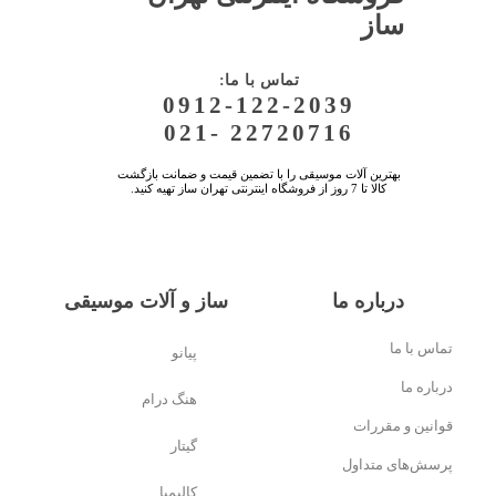
ساز
:تماس با ما
0912-122-2039
021- 22720716
بهترین آلات موسیقی را با تضمین قیمت و ضمانت بازگشت
کالا تا 7 روز از فروشگاه اینترنتی تهران ساز تهیه کنید.
درباره ما
ساز و آلات موسیقی
تماس با ما
پیانو
درباره ما
هنگ درام
قوانین و مقررات
گیتار
پرسش‌های متداول
کالیمبا