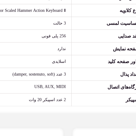
ع کلاویه
sor Scaled Hammer Action Keyboard Ⅱ
اسیت لمسی
3 حالت
د صدایی
256 پلی فونی
حه نمایش
ندارد
ور صفحه کلید
اسلایدی
داد پدال
3 عدد (damper, sostenuto, soft)
گاه‌های اتصال
USB, AUX, MIDI
پیکر
2 عدد اسپیکر 20 وات