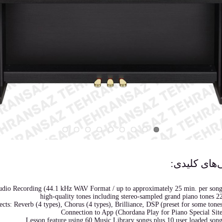
‌های کلیدی:
dio Recording (44.1 kHz WAV Format / up to approximately 25 min. per song
ects: Reverb (4 types), Chorus (4 types), Brilliance, DSP (preset for some tones
Connection to App (Chordana Play for Piano Special Site
Lesson feature using 60 Music Library songs plus 10 user loaded song