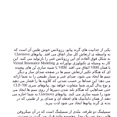
یکی از جذابیت های گرند پیانو، رزونانس خوش طنین آن است که
به واسطه ی ارتعاش کل ساز اتفاق می افتد. پیانوهای Clavinova
به شکل فوق العاده ای این رزونانس غنی را بازتولید می کنند. این
کار به وسیله ی تکنولوژی نوآورانه ی Virtual Resonance Modeling
یا همان VRM اتفاق می افتد. VRM با شبیه سازی تُن های پیچیده
ای که هنگام تکثیر ارتعاش سیم ها در صفحه صدای ساز و دیگر
سیم ها ایجاد می شود، صدای غنی و بسیار طبیعی را به شما ارائه
می دهد؛ این صداها بر حسب شدتی که کلاویه ها را فشار می دهید
و نوع پدال گیری شما متفاوت خواهد بود. پیانوهای سری CLP-700
حتی صداهایی که هنگام بلند شدن دمپرها از روی سیم ها ایجاد می
شود را شبیه سازی می کنند. پیانوهای Clavinova به شما اجازه می
دهند از همان داینامیک های لحظه ای و صدای پر از طنینی که در
بدنه ی گرند پیانوها ایجاد می شود لذت ببرید.
سمپلینگ دو طرفه، متُدی از سمپلینگ است که در آن میکروفن
هایی روی سر یک مدل مجسمه مانند قرار می گیرد، درست در