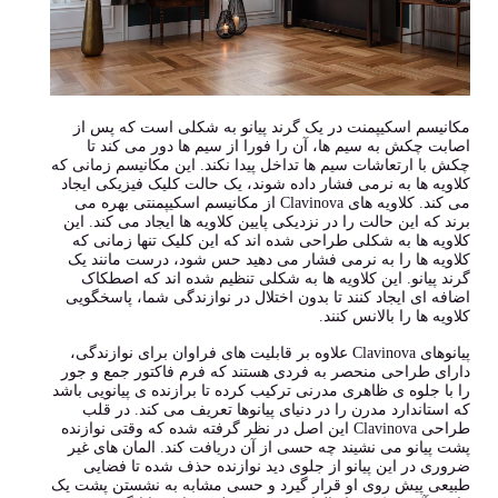
مکانیسم اسکیپمنت در یک گرند پیانو به شکلی است که پس از
اصابت چکش به سیم ها، آن را فورا از سیم ها دور می کند تا
چکش با ارتعاشات سیم ها تداخل پیدا نکند. این مکانیسم زمانی که
کلاویه ها به نرمی فشار داده شوند، یک حالت کلیک فیزیکی ایجاد
می کند. کلاویه های Clavinova از مکانیسم اسکیپمنتی بهره می
برند که این حالت را در نزدیکی پایین کلاویه ها ایجاد می کند. این
کلاویه ها به شکلی طراحی شده اند که این کلیک تنها زمانی که
کلاویه ها را به نرمی فشار می دهید حس شود، درست مانند یک
گرند پیانو. این کلاویه ها به شکلی تنظیم شده اند که اصطکاک
اضافه ای ایجاد کنند تا بدون اختلال در نوازندگی شما، پاسخگویی
کلاویه ها را بالانس کنند.
پیانوهای Clavinova علاوه بر قابلیت های فراوان برای نوازندگی،
دارای طراحی منحصر به فردی هستند که فرم فاکتور جمع و جور
را با جلوه ی ظاهری مدرنی ترکیب کرده تا برازنده ی پیانویی باشد
که استاندارد مدرن را در دنیای پیانوها تعریف می کند. در قلب
طراحی Clavinova این اصل در نظر گرفته شده که وقتی نوازنده
پشت پیانو می نشیند چه حسی از آن دریافت کند. المان های غیر
ضروری در این پیانو از جلوی دید نوازنده حذف شده تا فضایی
طبیعی پیش روی او قرار گیرد و حسی مشابه به نشستن پشت یک