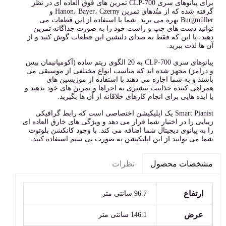
برای پیانوهای سری CLP-700 تمرین های فوق العاده ای در نظر
گرفته شده که از متُدهای تمرین Hanon، Bayer، Czerny و
Burgmüller بهره می برند. شما با استفاده از این قطعات می
توانید دست های چپ و راست خود را به صورت جداگانه تمرین
دهید، یا این که فقط به صدای دلنشین این قطعات گوش کنید و از
آن ها لذت ببرید.
پیانوهای سری CLP-700 به 20 الگوی ریتم ساده (آکومپانیمان بیس
و درامز) مجهز شده اند که مناسب انواع مختلفی از موسیقی می
باشند و به شما اجازه می دهند با استفاده از موزیسین های
همراهی کننده جذابیت بیشتری به اجراها و تمرین های خود بدهید و
یا ایده هایی برای انجام کارهای خلاقانه از آن ها بگیرید.
Smart Pianist یک اپلیکیشن اختصاصی است که رابط گرافیکی
زیبایی را در اختیار شما قرار می دهد و ویژگی های خارق العاده ای
را به پیانوی دیجیتال شما اضافه می کند. با وجود کانکشن بلوتوث
شما می توانید از این اپلیکیشن به صورت بی سیم استفاده کنید.
نظرات
مشخصات محصول
ارتفاع
96.7 سانتی متر
عرض
146.1 سانتی متر