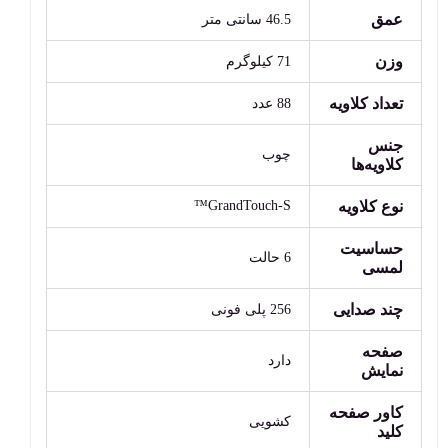
عمق
46.5 سانتی متر
وزن
71 کیلوگرم
تعداد کلاویه
88 عدد
جنس
چوب
کلاویه‌ها
نوع کلاویه
GrandTouch-S™
حساسیت
6 حالت
لمسی
چند صدایی
256 پلی فونی
صفحه
دارد
نمایش
کاور صفحه
کشویی
کلید