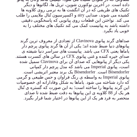
داده است. در آخرین نوکتورن شوپن، تریل ها، لگاتوها و دیگر
تکنیک های ظریفی که در آن انگشت ها به نرمی روی کلاویه ها
کشیده می شوند، صدایی airy و اکسپرسیون تُنال ملایمی را طلب
می کند. نواختن این قطعات روی پیانویی که پاسخگویی دقیقی
داشته باشد به پیانیست کمک می کند تکنیک های مختلف را به
خوبی یاد بگیرد.
صداهای گرند پیانوی Clavinova از تعدادی از معروف ترین گرند
پیانوهای دنیا ضبط شده اند؛ یکی از آن ها گرند پیانوی پرچم دار
یاماها یعنی CFX می باشد. پیانیست های سراسر دنیا شیفته ی
صدای خیره کننده و غنی پیانوی CFX در سالن های کنسرت هستند.
یکی دیگر از پیانوهایی که صدای آن برای Clavinova سمپل شده
است، پیانوی Imperial می باشد که مدل پرچم دار کمپانی
Bösendorfer است. Bösendorfer یک برند معتبر اتریشی است.
پیانوی Imperial به واسطه ی رنگ فراوان و حس طبیعی و گرمی
که دارد شناخته می شود. یاماها به شکل وفادارانه ای خصوصیات
این گرند پیانوها را ساخته است؛ به این صورت که گستره ی تُنال
هر یک از 88 کلاویه ی این پیانوها به دقت ضبط شده تا صدای
منحصر به فرد هر یک از این پیانوها در اختیار شما قرار بگیرد.