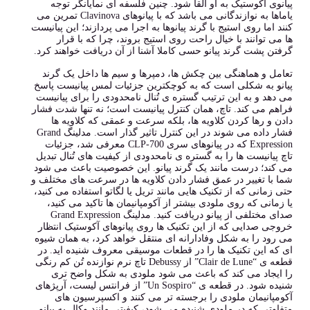
پیانوی آکوستیک به او القا شود. چنین فلسفه ای نمایانگر توجه
یاماها به نوازندگانی می باشد که با پیانوهای Clavinova تمرین می
کنند اما روی استیج با گرند پیانوها به اجرا می پردازند؛ این پیانیست
ها می توانند با خیال راحت روی استیج بروند، چرا که با قرار
گرفتن پشت گرند پیانو حسی کاملا آشنا از آن دریافت خواهند کرد.
تعامل و هماهنگی بین چکش ها، دمپرها و سیم ها داخل یک گرند
پیانو به شکلی است که به کوچکترین جزئیات لمس پیانیست پاسخ
می دهد و به این ترتیب گستره ی تُنال نامحدودی را برای پیانیست
فراهم می کند. تاچ، همان کنترل پیانیست است؛ نه تنها شدت فشار
دادن و رها کردن کلاویه ها، بلکه سرعت و عمقی که کلاویه ها
فشار داده می شوند در این کنترل تاثیر گذار است. مدلینگ Grand
Expression که در پیانوهای سری CLP-700 معرفی شد، جزئیات
تاچ پیانیست ها را به گستره ی نامحدودی از کیفیت های تُنال تبدیل
می کند؛ درست مانند یک گرند پیانو. این خصوصیت باعث می شود
شما با تغییر در عمق فشار دادن کلاویه ها در سرعت های مختلف و
حتی زمانی که از تکنیک هایی مانند تریل یا لگاتو استفاده می کنید،
یا زمانی که روی ملودی بیشتر از آکومپانیمان ها تاکید می کنید،
صدای مختلفی از پیانو دریافت کنید. مدلینگ Grand Expression
خروجی صدایی که از این تکنیک ها روی پیانوهای آکوستیک انتظار
می رود را به شکل وفادارانه ای منتقل خواهد کرد، به همان شیوه
ای که این تکنیک ها را در قطعات موسیقی معروف شنیده اید. در
قطعه ی “Clair de Lune” از Debussy تاچ نرم نوازنده تُن کم رنگی
را ایجاد می کند که باعث می شود ملودی به شکل واضح تری
شنیده شود. در قطعه ی “Un Sospiro” از فرانتس لیست، آرپژهای
آکومپانیمان ملودی را برجسته تر می کنند و اکسپرسیون های
متفاوتی که در ملودی شنیده می شود، کیفیتی مانند وکال به پیانو