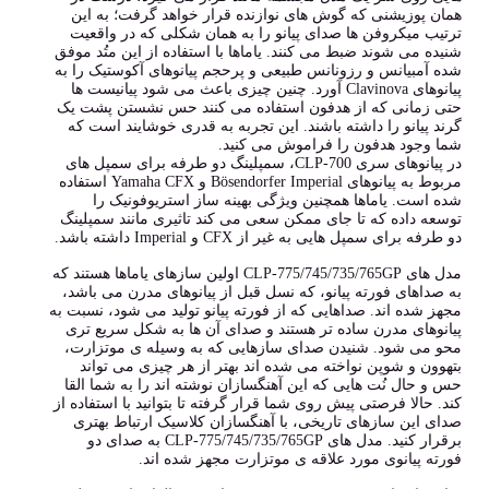
همان پوزیشنی که گوش های نوازنده قرار خواهد گرفت؛ به این
ترتیب میکروفن ها صدای پیانو را به همان شکلی که در واقعیت
شنیده می شوند ضبط می کنند. یاماها با استفاده از این متُد موفق
شده آمبیانس و رزونانس طبیعی و پرحجم پیانوهای آکوستیک را به
پیانوهای Clavinova آورد. چنین چیزی باعث می شود پیانیست ها
حتی زمانی که از هدفون استفاده می کنند حس نشستن پشت یک
گرند پیانو را داشته باشند. این تجربه به قدری خوشایند است که
شما وجود هدفون را فراموش می کنید.
در پیانوهای سری CLP-700، سمپلینگ دو طرفه برای سمپل های
مربوط به پیانوهای Bösendorfer Imperial و Yamaha CFX استفاده
شده است. یاماها همچنین ویژگی بهینه ساز استریوفونیک را
توسعه داده که تا جای ممکن سعی می کند تاثیری مانند سمپلینگ
دو طرفه برای سمپل هایی به غیر از CFX و Imperial داشته باشد.
مدل های CLP-775/745/735/765GP اولین سازهای یاماها هستند که
به صداهای فورته پیانو، که نسل قبل از پیانوهای مدرن می باشد،
مجهز شده اند. صداهایی که از فورته پیانو تولید می شود، نسبت به
پیانوهای مدرن ساده تر هستند و صدای آن ها به شکل سریع تری
محو می شود. شنیدن صدای سازهایی که به وسیله ی موتزارت،
بتهوون و شوپن نواخته می شده اند بهتر از هر چیزی می تواند
حس و حال نُت هایی که این آهنگسازان نوشته اند را به شما القا
کند. حالا فرصتی پیش روی شما قرار گرفته تا بتوانید با استفاده از
صدای این سازهای تاریخی، با آهنگسازان کلاسیک ارتباط بهتری
برقرار کنید. مدل های CLP-775/745/735/765GP به صدای دو
فورته پیانوی مورد علاقه ی موتزارت مجهز شده اند.