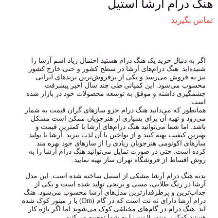
هنگ درام آرشا استیل
تماس بگیرید
اگر به دنبال خرید یک هنگ درام هستید احتمال زیاد اسم آرشا را
شنیده‌اید. هنگ درام‌های آرشا در سطح کشور و حتی خارج کشور
نیز به فروش می‌رسد و یکی از پرفروش‌ترین برندهای ایرانی
محسوب می‌شود. این کمپانی طی چند سال اخیر پیشرفت
چشمگیری داشته و موفق به توسعه محصولات خود در بازار شده
است.
همانطور که می‌دانید هنگ درام جزو سازهای گران قیمت به شمار
می‌رود و تهیه آن برای بسیاری از هنرجویان ممکن است مشکل
باشد. اما شما می‌توانید هنگ درام‌های آرشا با کمترین قیمت و
بهترین کیفیت تهیه کنید و از نواختن با آن لذت ببرید. آرشا با تولید
سازهای اکونومی هنرجویان زیادی را از سازهای خود بهره مند
کرده است. حتی در صورت تمایل می‌توانید هنگ درام آرشا را به
روش اقساط از فروشگاه تهران ساز تهیه نمایید.
بدنه هنگ درام آرشا مشکی از استیل ساخته شده است. این مدل
آرشا در رنگ طلایی، مسی و برنجی تولید شده است و یکی از
جذاب‌ترین و پرطرفدارترین مدل‌های آرشا محسوب می‌شود. هنگ
درام آرشا دارای نه نت است که در گام (Dm) یا ر مینور کوک شده
اند. هنگ درام‌ در گام‌های مختلفی کوک می‌شوند اما اگر تازه کار
هستید کوک ر مینور 9 نت را به شما توصیه می‌کنیم.