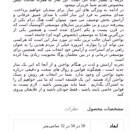
مخصوص تقدیم شما عزیزان میشود.
در ادامه به ویژگی های این ساز برای مبتدیان خواهیم پرداخت.
صدای منحصر به فرد این ساز اغلب با صدای عمیق عرفانی و
آرامش بخش توصیف می شود. میتوان گفت هنگ درام یکی از
پیشرفته ترین و بی نظیرترین سازهای موسیقی آکوستیک است که
در قرن بیست و یکم اختراع شده است و همچنین یکی از
بزرگترین هدایا به موسیقی (بخصوص کوبه ای) جامعه است.
نواختن آسان جالب ترین نکته در مورد ساز این است که هرکسی
می تواند آن را بنوازند. امروزه خیلی از مردم هندپن را به عنوان
راهی برای استراحت و آرامش خود انتخاب می کنند. همچنین برای
موسیقی درمانی و در بین معلمان یوگا محبوبیت زیادی پیدا کرده
است.
تجربه آرامش و لذت در هنگام نواختن و از آنجا که این یک ساز
جدید است ، هیچگونه قوانین و روال های سخت و دقیقی درباره
نحوه نواختن آن وجود ندارد. شما در انتخاب هر روش و سبک
نواختن آزاد هستید. این یک فلسفه است که ما می خواهیم آن را
به اشتراک بگذاریم : شما نباید موزیسین باشید ، لازم نیست به
قوانین خاصی پایبند باشید ، فقط خودتان باشید و از علایقتان پیروی
کنید.
نظرات
مشخصات محصول
ابعاد
58 در 58 در 32 سانتی‌متر