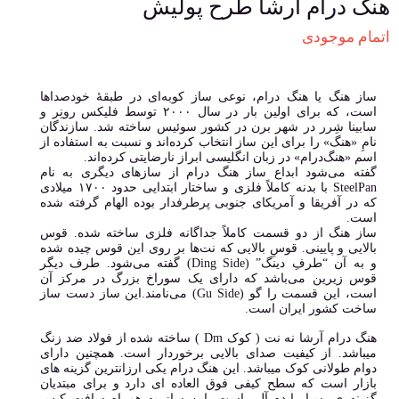
هنگ درام آرشا طرح پولیش
اتمام موجودی
ساز هنگ یا هنگ درام، نوعی ساز کوبه‌ای در طبقهٔ خودصداها
است، که برای اولین بار در سال ۲۰۰۰ توسط فلیکس رونِر و
سابینا شِرر در شهر برن در کشور سوئیس ساخته شد. سازندگان
نامِ «هنگ» را برای این ساز انتخاب کرده‌اند و نسبت به استفاده از
اسم «هنگ‌درام» در زبان انگلیسی ابراز نارضایتی کرده‌اند.
گفته می‌شود ابداع ساز هنگ درام از سازهای دیگری به نام
SteelPan با بدنه کاملاً فلزی و ساختار ابتدایی حدود ۱۷۰۰ میلادی
که در آفریقا و آمریکای جنوبی پرطرفدار بوده الهام گرفته شده
است.
ساز هنگ از دو قسمت کاملاً جداگانه فلزی ساخته شده. قوس
بالایی و پایینی. قوسِ بالایی که نت‌ها بر روی این قوس چیده شده
و به آن “طرفِ دینگ” (Ding Side) گفته می‌شود. طرف دیگر
قوس زیرین می‌باشد که دارای یک سوراخ بزرگ در مرکز آن
است، این قسمت را گو (Gu Side) می‌نامند.این ساز دست ساز
ساخت کشور ایران است.
هنگ درام آرشا نه نت ( کوک Dm ) ساخته شده از فولاد ضد زنگ
میباشد. از کیفیت صدای بالایی برخوردار است. همچنین دارای
دوام طولانی کوک میباشد. این هنگ درام یکی ارزانترین گزینه های
بازار است که سطح کیفی فوق العاده ای دارد و برای مبتدیان
گزینه ی بسیار ایده آلی است. این ساز به همراه سافت کیس