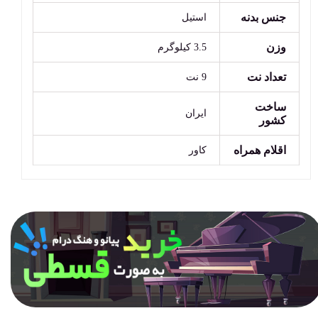
جنس بدنه
استیل
وزن
3.5 کیلوگرم
تعداد نت
9 نت
ساخت
ایران
کشور
اقلام همراه
کاور