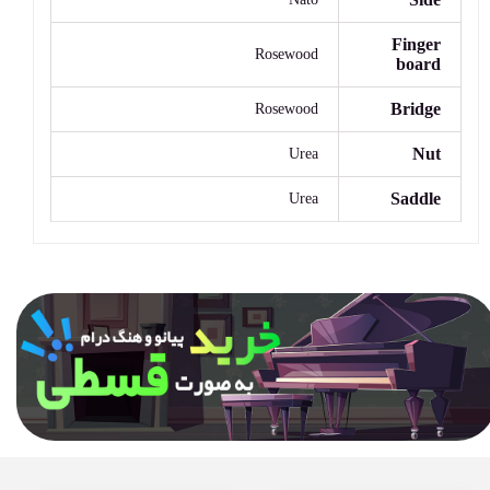
Finger
Rosewood
board
Bridge
Rosewood
Nut
Urea
Saddle
Urea