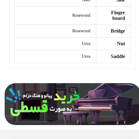
Finger
Rosewood
board
Bridge
Rosewood
Nut
Urea
Saddle
Urea