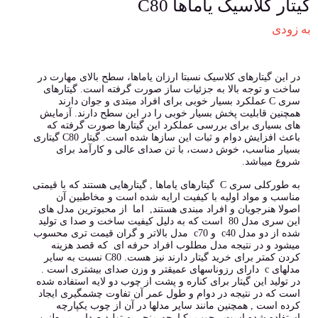
گیتار کلاسیک یاماها C80
به زودی
در این گیتارهای کلاسیک نسبتا ارزان یاماها، سطح بالای مهارت در
ساخت و توجه بالا به جزئیات ساز صورت گرفته است. گیتارهای
سری C عملکرد بسیار خوبی برای افراد مبتدی و جوان دارند
همچنین قابلیت پخش بسیار خوبی را در این سطح دارند. آزمایش
های بسیاری برای بررسی عملکرد این گیتارها صورت گرفته که
باعث افزایش دوام و ثبات این سازها شده است. گیتار C80 گیتاری
بسیار مناسب، خوش دست، با تن صدای عالی و کارآمد برای
شروع میباشد.
به طورکلی سری C گیتارهای یاماها , گیتارهایی هستند که با قیمتی
مناسب و مواد اولیه با کیفیت ارایه شده است و مخاطبین آن
اصولا هنرجویان و افراد مبندی هستند, اما از محبوترین مدل های
این سری مدل 80 است که به دلیل کیفیت ساخت و صدا ی تولید
شده از دو مدل c40 و c70 مدل بالاتر و گران قیمت تری محسوب
میشود و در نتیجه مدل مطلوب افراد حرفه ای که قصد هزینه
کردن کمتر برای خرید گیتار دارند نیز هست. C80 نسبت به سایر
مدلهای c دارای رزوناسهای عمیقتر و وزن صدای بیشتری است .
در تولید این گیتار برای کناره و پشت از چوب دو لایه استفاده شده
است که در نتیجه در دوام و طول عمر آن تفاوت چشمگیری ایجاد
کرده است , همچنین مانند سایر مدلها در آن از چوب یکپارچه
استفاده شده است , چوب یکپارچه منجر به تولید صدایی پر طنین