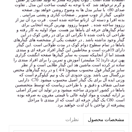
و گرم ترخواهد شد که با توجه به کیفیت ساخت این مدل , تفاوت
صدای c80 با سایر مدل ها به وضوح روشن خواهد بود, صفحه
جلویی گیتار از چوب صنوبر , صفحات کناری و پشتی مرانیتی ,
بدنه افرا و دسته آن ازناتو ساخته شده است . فرت برد آن نیز از
رزوود ساخته شده , عموما رزوود بهترین گزینه انتخابی برای
تمام گیتارهای حرفه ای یاماها نیز هست. مواد اولیه به کار رفته و
طراحی آن باعث شده تا نگرانی ای برای در رفتن کوک در این
گیتار وجود نداشته باشد , در حقیقت یکی از مشخصه های گیتارهای
یاماها در تمام سطوح دوام کوک در مدت طولانی است .این گیتار
دارای 19فرت است و مخاطبین این گیتار افراد حرفه ای و مبتدی
هستند اما از آنجاییکه نسبت به سایر گیتارها صفحه انگشت گزاری
پهن تری دارد( 52 میلیمتر) آموزش و تمرین را برای افراد مبتدی را
ساده تر کرده است.ماشین هد این گیتار طلایی است و از نظر
سایز نیزگیتار فول محسوب میشود( 4/4 ) و در رده گیتارهای مختص
بزرگسال می باشد .وزن حدودی آن یک و نیم کیلوگرم است که
وزنی ایده آل برای یک گیتار اصیل محسوب میشود. C70 دارایی
صدایی شفاف و دقیق و با طراحی زیباست که توسط متخصصین
یاماها در کشور اندونزی ساخته میشود و در تولید آن تمرکز اصلی
بر ارایه کیفیت و مواد اولیه عالی با قیمتی مقرون به صرفه بوده
است. C80 یک گیتار حرفه ای است که از مبتدی تا مراجل
پیشرفته از نواختن با آن لدت خواهید برد.
نظرات
مشخصات محصول