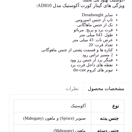
آکوستیک بهبود می بخشد.
ویژگی های گیتار کورت آکوستیک مدل AD810:
سایز Dreadnought
تاپ از جنس اسپروس
نک از جنس ماهاگانی
فرت برد و بریج: مربائو
طول: 643 میلی متر
عرض نات: 43 میلی متر
تعداد فرت: 20
کناره ها و قسمت پشتی از جنس ماهوگانی
2 مسیر تراس رود
فینگر برد از جنس رز وود
نقطه های داخل فرت برد
تیونر های کروم die-cast
نظرات
مشخصات محصول
نوع
آکوستیک
جنس بدنه
صنوبر (Spruce) و ماهون (Mahogany)
جنس دسته
ماهون (Mahogany)