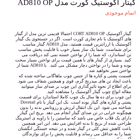
گیتار آکوستیک کورت مدل AD810 OP
اتمام موجودی
گیتار آکوستیک CORT AD810 OP احتمالا قدیمی ترین مدل از گیتار
های آکوستیک با نام تجاری کورت است. اگر در جستجوی یک گیتار
آکوستیک با ارزانترین قیمت هستید، مدل AD810 گیتار مناسب
برای شماست. شما یک ساز بسیار خوب با قابلیت پخش مناسب
تن استاندارد، که شما را از نواختن خسته نمی کند دریافت می
کنید. بسیاری از گیتار های با همین قیمت برای نواختن بسیار سخت
بوده و شما را در نواختن دچار مشکل می کنند. با AD810 شما از
نواختن سیر نخواهید شد.
قسمت پشتی و کناره ها از جنس چوب ماهاگانی ساخته شده که
باعث ایجاد تن های میدرنج گرم، قوی و همچنین شفاف می شود.
برای اطلاع از نحوه تاثیرگذاری این چوب بر صدای ساز میتوانید
مقاله انواع چوب گیتار آکوستیک را مشاهده کنید.
این چوب برای ده ها سال یک چوب کاملا استاندارد برای قسمت
پشتی و کناره های گیتار بوده است. نک این گیتار با نام Dovetail
شناخته می شود. این نک انتقال لرزش و رزونانس بدنه را بدون
هیچگونه خرابی در تن صدای گیتار انجام می دهد. بریج این گیتار
دارای یک قلاب خاص می باشد که ساستین را با زاویه ی استرینگ
طراحی شده از بریج تا بدنه افزایش می دهد. این امر همچنین
باعث کاهش تنش کلی در گیتار شده و در نتیجه خستگی انگشتان
شما را به حداقل می رساند و قابلیت پخش را برای نوازندگان