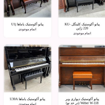
پیانو آکوستیک کلینگل KU-
پیانو آکوستیک یاماها U1j
220 ژاپن
اتمام موجودی
اتمام موجودی
پیانو آکوستیک دیواری وبر
پیانو آکوستیک یاماها U30A
Weber W-118 (در حد نو)
اتمام موجودی