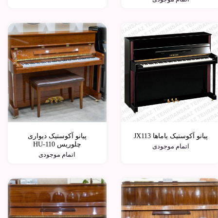
پیانو آکوستیک یاماها JX113
پیانو آکوستیک دیواری
چلوریس HU-110
اتمام موجودی
اتمام موجودی