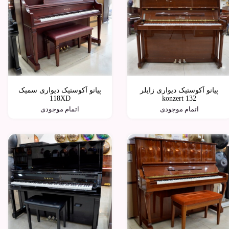
پیانو آکوستیک دیواری زایلر
پیانو آکوستیک دیواری سمیک
118XD
132 konzert
اتمام موجودی
اتمام موجودی