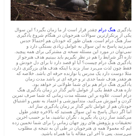
یادگیری
هنگ درام
چقدر قرار است از ما زمان بگیرد؟ این سوال
یکی از پرتکرارترین سوالات هنرجویان در هنگام شروع یادگیری
ساز هنگ درام است. همان طور که خودتان هم احتمالا حدس
می‌زنید پاسخ به این سوال به عوامل زیادی بستگی دارد و
نمی‌توان در مورد این مسئله نسخه ی مشترکی برای همه پیچید.
تازه اگر شرایط را هم در نظر نگیریم باید ببینیم هدف هنرجو از
یادگیری هنگ درام چیست؟ آیا او قصد دارد تا برای دل خودش و
فقط چون لذت می‌برد ساز بزند یا اینکه هدف های بزرگتری دارد،
مثلا دوست دارد یک مدرس یا نوازنده حرفه ای باشد. خلاصه که
هرچقدر هدف شما جدی تر و حرفه ای تر باشد مدت زمان
یادگیری هنگ درام هم برای شما طولانی تر خواهد بود.
تازه هدف فقط یکی از عوامل تاثیر گذار در زمان یادگیری هنگ
درام است، علاوه بر این مسئله مدت زمانی که شما صرف تمرین
کردن و آموزش می‌کنید، متدآموزشی و اعتماد به نفس و اشتیاق
خودتان هم از عوامل تاثیر گذار بر زمان یادگیری ساز اند.
اما اگر دنبال پاسخ به این سوال هستید که بالاخره چقدر طول
می‌کشد ساز زدن یاد بگیرید ، نگران نباشید، ما بر حسب اخرین
تحقیقات و پژوهش های روز جهان زمانی را برای شما تخمین زده
ایم که معمولا همه ی هنرجویان در طی آن به نتیجه ی مطلوب
می‌رسند، پس تا آخر این مقاله با ما همراه باشید.