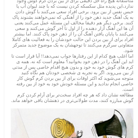
متاسفانه هیچ راه حل دقیقی برای از بین بردن کرم گوش وجود
ندارد،این پدیده مثل سکسکه کردن نیست که با چند لیوان آب یا
حبس نفس از بین برود. برخی افراد سعی می‌کنند با گوش دادن
به یک آهنگ جدید ذهن خود را از آهنگی که نمی‌خواهند بشنوند پاک
کنند. برخی دیگر هم دقیقا مخالف این مسئله عمل می‌کنند یعنی
آن ها این آهنگ آزار دهنده را از اول تا آخر گوش می‌کنند و سعی
می‌کنند با پایان یافتن آهنگ آن را از ذهن خود پاک کنند. اما بیشتر
افراد برای از بین بردن این حالت خودشان را به فعالیت های کاملا
متفاوتی سرگرم می‌کنند تا توجهشان به یک موضوع جدید متمرکز
شود.
اما اغلب هیچ کدام از این رفتارها جواب نمی‌دهد!! آیا قرار است تا
ابد این آهنگ را در ذهن خود بخوانید؟ معلوم است که نه. همه ی
کرم های گوش خود به خود و بدون هبچ اقدام خاصی پس از مدتی
از بین می‌روند. اگر به تجربه ی شخصی خودتان هم نگاه کنید
متوجه می‌شوید که اکثر اوقات برای از بین بردن کرم گوش کار
خاصی انجام ندادید و این مسئله خودش خود به خود از بین رفته
است.
مطالعه نشان داد که هر چه افراد سخت‌تر برای آرام کردن کرم
گوش مبارزه کنند، مدت طولانی‌تری در ذهنشان باقی خواهد ماند.