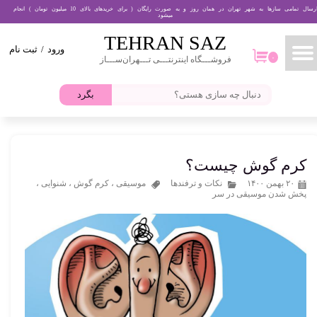
ارسال تمامی سازها به شهر تهران در همان روز و به صورت رایگان ( برای خریدهای بالای 10 میلیون تومان ) انجام
میشود
حساب کاربری من
TEHRAN​​​​​​​ SAZ
ورود
/
ثبت نام
تغییر گذر واژه
۰
فروشـــگاه اینترنتـــی تـــهران‌ســـاز
۰
سفارشات
بگرد
خروج از حساب کاربری
کرم گوش چیست؟
۲۰ بهمن ۱۴۰۰
نکات و ترفندها
موسیقی
،
کرم گوش
،
شنوایی
،
پخش شدن موسیقی در سر