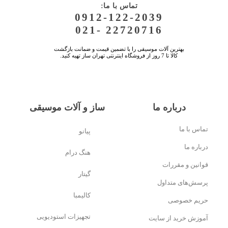
:تماس با ما
0912-122-2039
021- 22720716
★
★
بهترین آلات موسیقی را با تضمین قیمت و ضمانت بازگشت
کالا تا 7 روز از فروشگاه اینترنتی تهران ساز تهیه کنید.
درباره ما
ساز و آلات موسیقی
تماس با ما
پیانو
درباره ما
هنگ درام
قوانین و مقررات
گیتار
پرسش‌های متداول
کالیمبا
حریم خصوصی
تجهیزات استودیویی
آموزش خرید از سایت