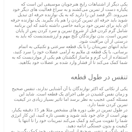
یکی دیگر از اشتباهات رایج هنرجویان موسیقی این است که
یکباره دست از تمرین می‌کشند و به سراغ فعالیت های دیگر خود
می‌روند. اگر قصد این را دارید که به یک نوازنده حرفه ای تبدیل
شوید باید حرفه ای تمرین کردن را هم یاد بگیرید. یک نوازنده حرفه
ای باید برای تمرین خود برنامه خاصی داشته باشد که این برنامه
شامل گرم کردن قبل از شروع تمرین و سرد کردن پس از پایان
تمرین است. بدن نوازندگان گنج مهم و ارزشمندیست که باید به
درستی از آن مراقبت شود.
نباید انتهای تمرینتان را با یک قطعه سرعتی و تکنیکی به اتمام
برسانی، با یک قطعه ی ملایم به آرامی عضلات خود را سرد کنید،
استفاده از آب گرم و ماساژ انگشتان هم یکی از مواردیست که به
شما کمک می‌کند تا از فشار وارد شده بر عضلات خود بکاهید.
تنفس در طول قطعه
یکی از نکاتی که اکثر نوازندگان با آن آشنایی ندارند، تنفس صحیح
و زمان نفس کشیدن در طی اجرای یک قطعه است. شاید این
مسئله کمی عجیب به نظر برسد اما تاثیر بسیار زیادی در کیفیت
تمرین کردن شما دارد.
در طول تمرین در طی دوره های مشخص مثلا هر 15 دقیقه یکبار،
بهتر است از جای خود بلند شوید و نفسی تازه کنید، این کار انرژی
شما را تقویت می‌کند و کمک می‌کند تمرینات خود را تا انتها با
کیفیت و بدون خستگی ادامه دهید.
برای یادگیری تنفس صحیح از استاد موسیقی خود کمک بگیرید. به