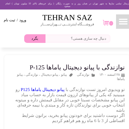
ارسال تمامی سازها به شهر تهران در همان روز و به صورت رایگان ( برای خریدهای بالای 10 میلیون تومان ) انجام
میشود
حساب کاربری من
TEHRAN​​​​​​​ SAZ
ورود
/
ثبت نام
تغییر گذر واژه
۰
فروشـــگاه اینترنتـــی تـــهران‌ســـاز
۰
سفارشات
بگرد
خروج از حساب کاربری
نوازندگی با پیانو دیجیتال یاماها P-125
۲۸ اسفند ۱۴۰۰
نوازندگی
پیانو
،
پیانو دیجیتال
،
نوازندگی
،
پیانو
یاماها
تو ویدیوی امروز تست نوازندگی با
پیانو دیجیتال یاماها P125
رو
میبینید که یکی از پیانوهای ارزون قیمت بازار به حساب میاد
این پیانو مشخصات نسبتا خوبی در مقابل قیمتش داره و میتونه
انتخاب خوبی برای نوازندگان تازه کار و مبتدی یا نیمه حرفه‌ای
باشه
اگر دوست داشتید برای خودتون پیانو بخرید، براتون شرایط
اقساطی از 3 تا 6 ماه رو هم فراهم کردیم