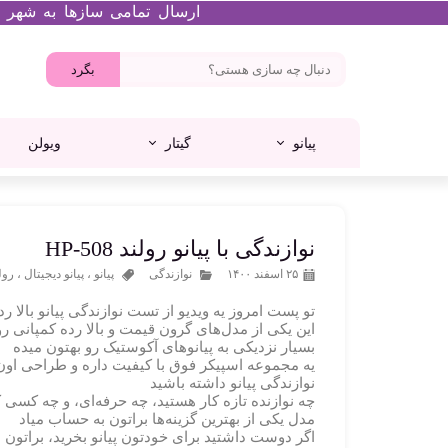
ارسال تمامی سازها به شهر تهران در ه
بگرد
پیانو
گیتار
ویولن
پرنسا
تانگ درام
میدی کنترلر
گیتار کلاسیک
پیانو آکوستیک
ام آدیو
نوازندگی با پیانو رولند HP-508
۲۵ اسفند ۱۴۰۰
نوازندگی
پیانو
،
پیانو دیجیتال
،
رول
تو پست امروز یه ویدیو از تست نوازندگی پیانو بالا ر
این یکی از مدل‌های گرون قیمت و بالا رده کمپانی ر
بسیار نزدیکی به پیانوهای آکوستیک رو بهتون میده
یه مجموعه اسپیکر فوق با کیفیت داره و طراحی اون
نوازندگی پیانو داشته باشید
چه نوازنده تازه کار هستید، چه حرفه‌ای، و چه کسی ک
مدل یکی از بهترین گزینه‌ها براتون به حساب میاد
اگر دوست داشتید برای خودتون پیانو بخرید، براتون شرایط اقساطی از 3 تا 6 م