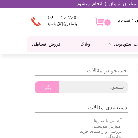
021 - 22 720
د
/
ثبت نام
۰
۰
716
با ما در تماس باشید
ساب
اربری من
ت استودیویی
وبلاگ
فروش اقساطی
غییر گذر
اژه
فارشات
کالیمبا
هدفون
جستجو در مقالات
روج از
ساب
اربری
بگرد
دسته‌بندی مقالات
آشنایی با سازها
آموزش موسیقی
بررسی و راهنمای خرید
نوازندگی