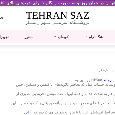
مان روز و به صورت رایگان ( برای خریدهای بالای 10 میلیون تومان ) انجام میشود
TEHRAN​​​​​​​ SAZ
ورو
فروشـــگاه اینترنتـــی تـــهران‌ســـاز
ح
ک
هنگ درام
کوبه‌ای
سنتور
تجهیزا
ت
و
س
کاخن
کارت صدا
پیانو دیجیتال
گیتار آکوستیک
درامز
میکروفون
گیتار الکتریک
یاماها
رود
خ
ح
کرگ
ام آدیو
ک
ند
،
نوازندگی
رولند
کاسیو
ده
رولند
HP508 رو میبینیم
ولند به حساب میاد که بخاطر کلاویه‌های با کیفین و سنگین، حس
کاوایی
 هم به شدت جذابه و همه اینها باعث میشن تجربه بی نظیری از
ه بخاطر فضای محدود میخواد یه پیانو دیجیتال با کیفیت بخره، این
اه رو هم فراهم کردیم که از
این