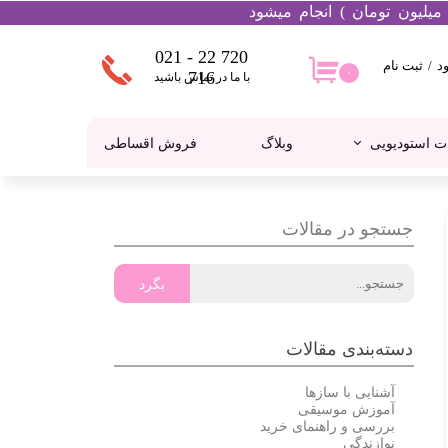
021 - 22 720
د
/
ثبت نام
۰
۰
716
با ما در تماس باشید
ساب
اربری من
ت استودیویی
وبلاگ
فروش اقساطی
غییر گذر
اژه
فارشات
کالیمبا
هدفون
جستجو در مقالات
روج از
ساب
اربری
بگرد
دسته‌بندی مقالات
آشنایی با سازها
آموزش موسیقی
بررسی و راهنمای خرید
نوازندگی