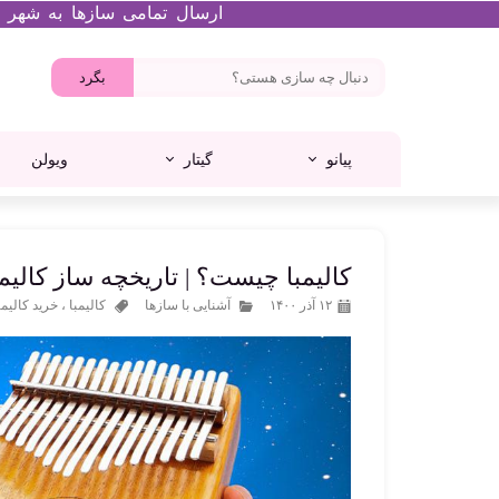
ارسال تمامی سازها به شهر تهران در ه
بگرد
پیانو
گیتار
ویولن
پرنسا
تانگ درام
میدی کنترلر
گیتار کلاسیک
پیانو آکوستیک
ام آدیو
کالیمبا چیست؟ | تاریخچه ساز کالیمب
۱۲ آذر ۱۴۰۰
آشنایی با سازها
کالیمبا
،
خرید کالیمب