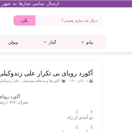
ارسال تمامی سازها به شهر تهران در ه
بگرد
پیانو
گیتار
ویولن
پرنسا
تانگ درام
میدی کنترلر
گیتار کلاسیک
پیانو آکوستیک
ام آدیو
آکورد رویای بی تکرار علی زندوکیلی
۰۱ آبان ۱۴۰۰
آکوردها و نت‌های موسیقی
،
علی زندوکیلی
آکورد رویای
میزان: 4/4 | ریتم: رومبا | تمپو: 120 | گام اصلی: F
C F
تو آمدی از راه
C F