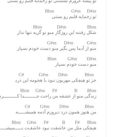
تو پیشه غرورم نشستی تو زخمایه قلبم رو بستی
Bbm G#m D#m
تو زخمایه قلبم رو بستی
Bbm D#m Bbm
شکل رفتنه این روزگار منو تو گریه تنها نذار
G#m D#m G#m
منو از آدما پس بگیر منو دست خودم نسپار
Bbm G#m D#m
منو دست خودم نسپار
C# G#m D#m Bbm
جز تو هیچکی مهربون نبود با هجومه این درد
Bbm G#m F# B Bbm
زندگی منو از عشقه من راحت جــــــــــدا کـــــــــــرد
C# G#m D#m Bbm
من هنوز همون درد دیروزم آدمه همیشــــــه
Bbm G#m F# B F# Bbm
هیچکی مثل من عاشقت نبود عاشقـت نــــــمیشــــــ