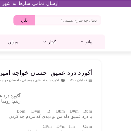
ارسال تمامی سازها به شهر تهران در ه
بگرد
پیانو
گیتار
ویولن
پرنسا
تانگ درام
میدی کنترلر
گیتار کلاسیک
پیانو آکوستیک
ام آدیو
آکورد درد عمیق احسان خواجه امیر
۰۱ آبان ۱۴۰۰
آکوردها و نت‌های موسیقی
،
احسان خواجه 
آکورد درد 
ریتم: رومبا | تمپو: 120 |
Bbm D#m B Bbm D#m Bbm
با درد عمیق دله من تو دیدی که مردم چه کردن
G#m D#m Fm G#m