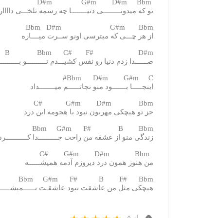
D#m G#m D#m Bbm
تو که میدونـــــــــی دنیــــــــا چه رسمه تلخـــی داااار
Bbm D#m G#m Bbm
از هر چـــی که میترسی اونو ســرت میــــاره
B Bbm C# F# D#m
صــــــدا زدم دنیا رو نفس کشیـــدم تــــــــــو بـــــــــ
Bbm D#m G#m C#
اینجـــــا بـــــــود منو نجاتــــــم میــــــــداد
C# G#m D#m Bbm
جز تو هیچکی مهربون نبود با هجومه این درد
Bbm G#m F# B Bbm
زندگی منو از عشقه من راحت جــــــــــدا کـــــــــــرد
C# G#m D#m Bbm
من هنوز همون درد دیروزم آدمه همیشــــــه
Bbm G#m F# B F# Bbm
هیچکی مثل من عاشقت نبود عاشقـت نــــــمیشــــــ