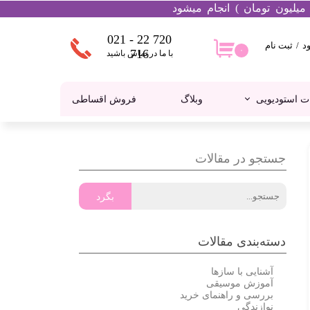
021 - 22 720
د
/
ثبت نام
۰
۰
716
با ما در تماس باشید
ساب
اربری من
ت استودیویی
وبلاگ
فروش اقساطی
غییر گذر
اژه
فارشات
کالیمبا
هدفون
جستجو در مقالات
روج از
ساب
اربری
بگرد
دسته‌بندی مقالات
آشنایی با سازها
آموزش موسیقی
بررسی و راهنمای خرید
نوازندگی