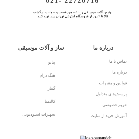
021- 22720716
بهترین آلات موسیقی را با تضمین قیمت و ضمانت بازگشت
کالا تا 7 روز از فروشگاه اینترنتی تهران ساز تهیه کنید.
درباره ما
ساز و آلات موسیقی
تماس با ما
پیانو
درباره ما
هنگ درام
قوانین و مقررات
گیتار
پرسش‌های متداول
کالیمبا
حریم خصوصی
تجهیزات استودیویی
آموزش خرید از سایت