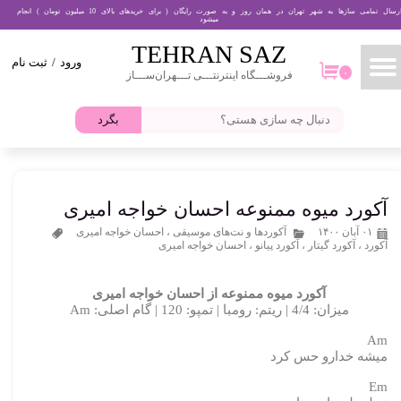
ارسال تمامی سازها به شهر تهران در همان روز و به صورت رایگان ( برای خریدهای بالای 10 میلیون تومان ) انجام
میشود
حساب کاربری من
TEHRAN​​​​​​​ SAZ
ورود
/
ثبت نام
تغییر گذر واژه
۰
فروشـــگاه اینترنتـــی تـــهران‌ســـاز
۰
سفارشات
بگرد
خروج از حساب کاربری
آکورد میوه ممنوعه احسان خواجه امیری
۰۱ آبان ۱۴۰۰
آکوردها و نت‌های موسیقی
،
احسان خواجه امیری
آکورد
،
آکورد گیتار
،
آکورد پیانو
،
احسان خواجه امیری
آکورد میوه ممنوعه از احسان خواجه امیری
میزان: 4/4 | ریتم: رومبا | تمپو: 120 | گام اصلی: Am
Am
میشه خدارو حس کرد
Em