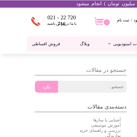
021 - 22 720
د
/
ثبت نام
۰
۰
716
با ما در تماس باشید
ساب
اربری من
ت استودیویی
وبلاگ
فروش اقساطی
غییر گذر
اژه
فارشات
کالیمبا
هدفون
جستجو در مقالات
روج از
ساب
اربری
بگرد
دسته‌بندی مقالات
آشنایی با سازها
آموزش موسیقی
بررسی و راهنمای خرید
نوازندگی